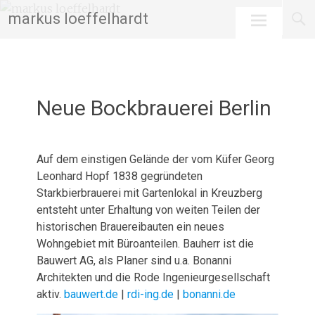
Skip
markus loeffelhardt
to
content
Neue Bockbrauerei Berlin
März 27, 2026
admin
Auf dem einstigen Gelände der vom Küfer Georg
Leonhard Hopf 1838 gegründeten
Starkbierbrauerei mit Gartenlokal in Kreuzberg
entsteht unter Erhaltung von weiten Teilen der
historischen Brauereibauten ein neues
Wohngebiet mit Büroanteilen. Bauherr ist die
Bauwert AG, als Planer sind u.a. Bonanni
Architekten und die Rode Ingenieurgesellschaft
aktiv.
bauwert.de
|
rdi-ing.de
|
bonanni.de