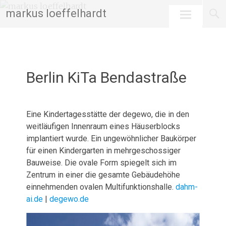
Skip
markus loeffelhardt
to
content
Berlin KiTa Bendastraße
Februar 12, 2026
admin
Eine Kindertagesstätte der degewo, die in den
weitläufigen Innenraum eines Häuserblocks
implantiert wurde. Ein ungewöhnlicher Baukörper
für einen Kindergarten in mehrgeschossiger
Bauweise. Die ovale Form spiegelt sich im
Zentrum in einer die gesamte Gebäudehöhe
einnehmenden ovalen Multifunktionshalle.
dahm-
ai.de
|
degewo.de